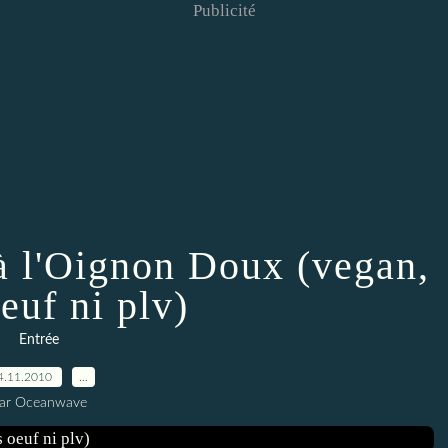
Publicité
 l'Oignon Doux (vegan,
euf ni plv)
Entrée
4.11.2010
…
ar Oceanwave