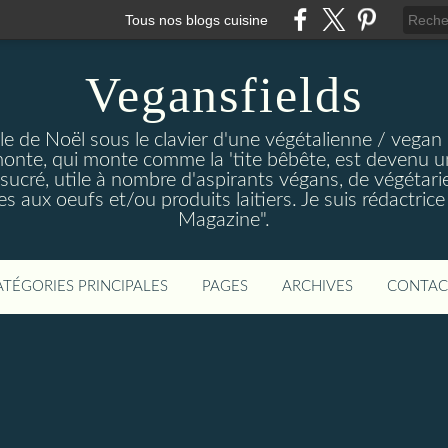
Tous nos blogs cuisine
Vegansfields
le de Noël sous le clavier d'une végétalienne / vegan 
monte, qui monte comme la 'tite bêbête, est devenu un 
r sucré, utile à nombre d'aspirants végans, de végétar
s aux oeufs et/ou produits laitiers. Je suis rédactrice
Magazine".
ATÉGORIES PRINCIPALES
PAGES
ARCHIVES
CONTAC