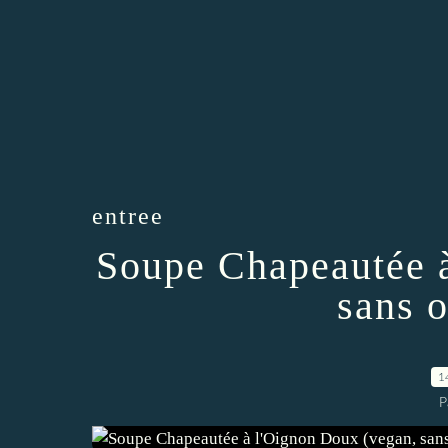
entree
Soupe Chapeautée à
sans o
1
P