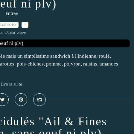
euf ni plv)
Entrée
0.06.2010
…
ar Oceanwave
hée mais un simplissime sandwich à l'Indienne, roulé,
arottes, pois-chiches, pomme, poivron, raisins, amandes
Lire la suite
cidulés "Ail & Fines
, sans oeuf ni plv)