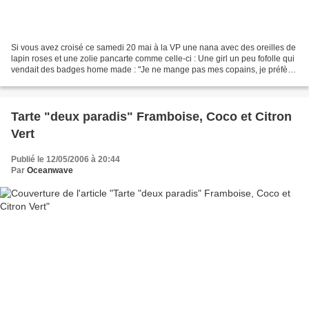
Si vous avez croisé ce samedi 20 mai à la VP une nana avec des oreilles de
lapin roses et une zolie pancarte comme celle-ci : Une girl un peu fofolle qui
vendait des badges home made : "Je ne mange pas mes copains, je préfère
les câlins", ch'était moâ....
Tarte "deux paradis" Framboise, Coco et Citron
Vert
Publié le 12/05/2006 à 20:44
Par
Oceanwave