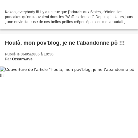
Kekoo, everybody !!! Il y a un truc que j'adorais aux States, c'étaient les
pancakes qu'on trouvaient dans les "Waffles Houses". Depuis plusieurs jours
, une envie furieuse de ces belles petites crêpes épaisses me taraudait ,
alors, zouuuuu, j'ai fait...
Houlà, mon pov'blog, je ne t'abandonne pô !!!
Publié le 06/05/2006 à 19:56
Par
Oceanwave