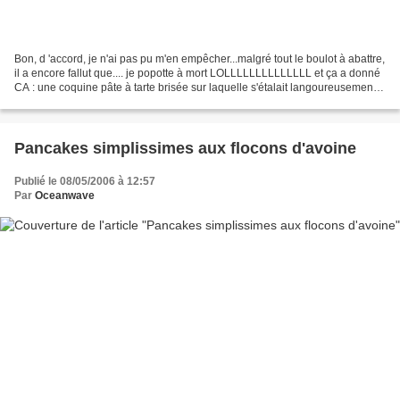
Bon, d 'accord, je n'ai pas pu m'en empêcher...malgré tout le boulot à abattre,
il a encore fallut que.... je popotte à mort LOLLLLLLLLLLLLLL et ça a donné
CA : une coquine pâte à tarte brisée sur laquelle s'étalait langoureusement
une marmelade de confiture...
Pancakes simplissimes aux flocons d'avoine
Publié le 08/05/2006 à 12:57
Par
Oceanwave