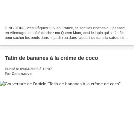
DING DONG, c'est Pâques !!! Si en France, ce sont les cloches qui passent,
en Allemagne du côté de chez ma Queen Mum, c'est le lapin qui se faufile
pour cacher les oeufs dans le jardin ou dans l'appart' ou dans la caisses des
minets ou dans...j'dis n'importe...
Tatin de bananes à la crème de coco
Publié le 09/04/2006 à 19:07
Par
Oceanwave