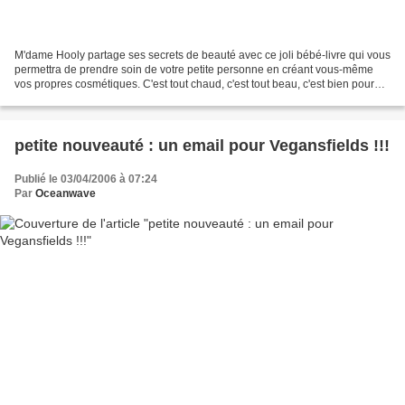
M'dame Hooly partage ses secrets de beauté avec ce joli bébé-livre qui vous
permettra de prendre soin de votre petite personne en créant vous-même
vos propres cosmétiques. C'est tout chaud, c'est tout beau, c'est bien pour
les zanimos et c'est 15 euros...
petite nouveauté : un email pour Vegansfields !!!
Publié le 03/04/2006 à 07:24
Par
Oceanwave