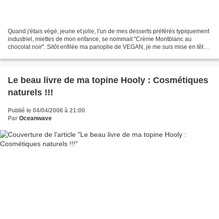
Quand j'étais végé, jeune et jolie, l'un de mes desserts préférés typiquement
industriel, miettes de mon enfance, se nommait "Crème Montblanc au
chocolat noir". Sitôt enfilée ma panoplie de VEGAN, je me suis mise en tête
de lui trouver un sérieux concurrent...
Le beau livre de ma topine Hooly : Cosmétiques
naturels !!!
Publié le 04/04/2006 à 21:00
Par
Oceanwave