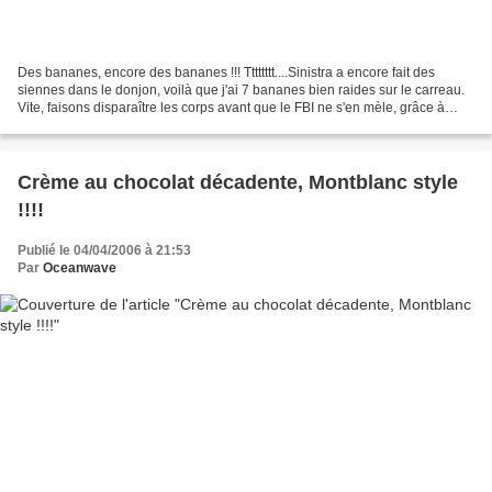
Des bananes, encore des bananes !!! Tttttttt....Sinistra a encore fait des
siennes dans le donjon, voilà que j'ai 7 bananes bien raides sur le carreau.
Vite, faisons disparaître les corps avant que le FBI ne s'en mèle, grâce à
cette Tatin de bananes à...
Crème au chocolat décadente, Montblanc style
!!!!
Publié le 04/04/2006 à 21:53
Par
Oceanwave