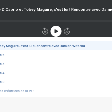
 DiCaprio et Tobey Maguire, c'est lui ! Rencontre avec Dam
bey Maguire, c'est lui ! Rencontre avec Damien Witecka
e 6
e 5
e 4
e 3
s créatrices de la VF !
e 2
e 1