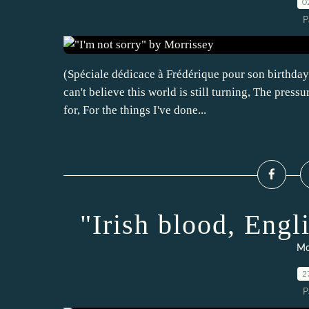
0
P
(Spéciale dédicace à Frédérique pour son birthda
can't believe this world is still turning, The press
for, For the things I've done...
"Irish blood, Engl
Mo
2
P