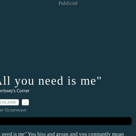
Publicité
All you need is me"
rrissey's Corner
8.06.2008
…
ar Oceanwave
ou need is me" You hiss and groan and you constantly moan