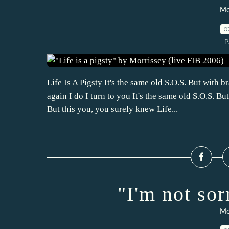
Mo
0
P
Life Is A Pigsty It's the same old S.O.S. But with
again I do I turn to you It's the same old S.O.S. 
But this you, you surely knew Life...
"I'm not so
Mo