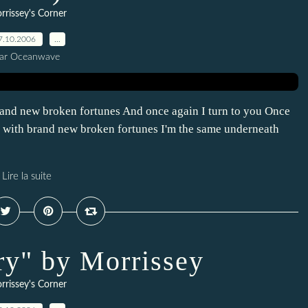
rrissey's Corner
7.10.2006
…
ar Oceanwave
 brand new broken fortunes And once again I turn to you Once
But with brand new broken fortunes I'm the same underneath
Lire la suite
rry" by Morrissey
rrissey's Corner