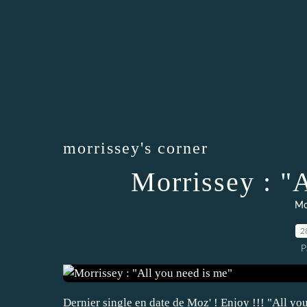
morrissey's corner
Morrissey : "
Mo
2
P
Dernier single en date de Moz' ! Enjoy !!! "All y