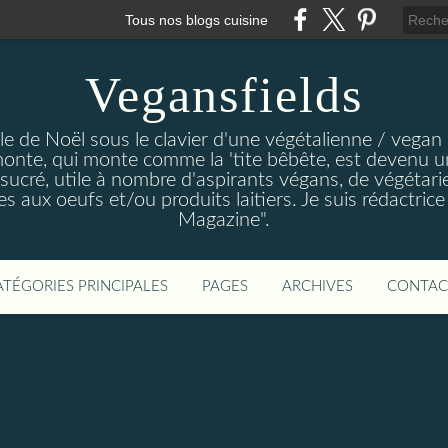
Tous nos blogs cuisine
Vegansfields
le de Noël sous le clavier d'une végétalienne / vegan 
monte, qui monte comme la 'tite bêbête, est devenu un 
r sucré, utile à nombre d'aspirants végans, de végétar
s aux oeufs et/ou produits laitiers. Je suis rédactrice
Magazine".
ATÉGORIES PRINCIPALES
PAGES
ARCHIVES
CONTAC