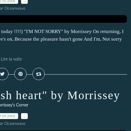
2.10.2006
…
ar Oceanwave
y today !!!!) "I'M NOT SORRY" by Morrissey On returning, I
ure's on, Because the pleasure hasn't gone And I'm, Not sorry
Lire la suite
ish heart" by Morrissey
rrissey's Corner
7.09.2006
…
ar Oceanwave